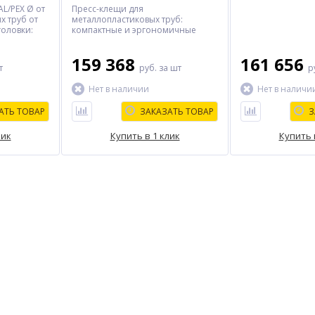
/AL/PEX Ø от
Пресс-клещи для
х труб от
металлопластиковых труб:
головки:
компактные и эргономичные
4В
159 368
161 656
т
руб.
за шт
р
Нет в наличии
Нет в наличи
АТЬ ТОВАР
ЗАКАЗАТЬ ТОВАР
З
лик
Купить в 1 клик
Купить 
%
%
%