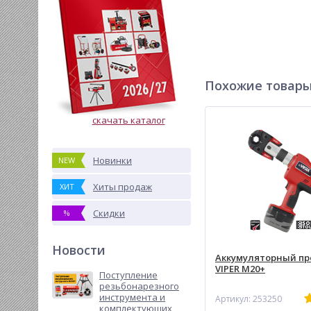
Похожие товар
скачать каталог
Новинки
NEW
Хиты продаж
ХИТ
Скидки
%
Новости
Аккумуляторный пре
VIPER M20+
Поступление
резьбонарезного
инструмента и
Артикул: 253250
комплектующих