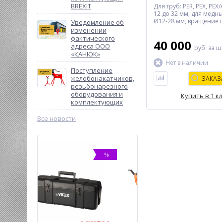
BREXIT
Для труб: PER, PEX, PEX
12 до 32 мм, для медны
Ø12-28 мм, вращение 
Уведомление об
180°, напряжение: 14,
изменении
фактического
40 000
адреса ООО
руб.
за ш
«КАНЮК»
Нет в наличии
Поступление
желобонакатчиков,
ЗАКАЗ
резьбонарезного
оборудования и
Купить в 1 к
комплектующих
Все новости
%
%