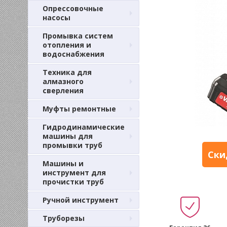
Опрессовочные
насосы
Промывка систем
отопления и
водоснабжения
Техника для
алмазного
сверления
Муфты ремонтные
Гидродинамические
машины для
промывки труб
Ски
Машины и
инструмент для
прочистки труб
Ручной инструмент
Труборезы