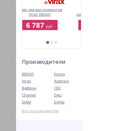
рументов
Электрический
Ключ трубный Virax
641
резьбонарезной клупп
Viragrip, Ø 2 дюйма
Esson ElectricCUT-2
54 208
1 773
руб.
руб.
руб.
Производители
BREXIT
Esson
Virax
Asterion
Battipav
CBC
Chemet
DALI
DIAM
Dohle
Все производители