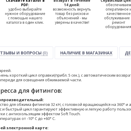
Скачайте каталог в
Возврат в течение
Сервисный цен
PDF:
14 дней:
обеспечивае
удобно выбирайте
возможность вернуть
оперативное 
нужное оборудование
товар без рисков и
качественное
с помощью нашего
объяснений - мы
обслуживание
каталога в один клик.
уверены в качестве!
ремонт
оборудования
ТЗЫВЫ И ВОПРОСЫ
(0)
НАЛИЧИЕ В МАГАЗИНАХ
ДЕ
тареей.
ень короткий цикл оправки(прибл. 5 сек.), с автоматическим возвр
впереди для освещения обжимаемой части.
ресса для фитингов:
опроизводительный:
ство для обжима фитингов 32 кН, с головкой вращающейся на 360° и
и быстрый цикл гарантируют эффективную и легкую работу пользов
ки с антискользящим эффектом Soft Touch.
ературах от -10° C до +60° C.
ей электронной карте: