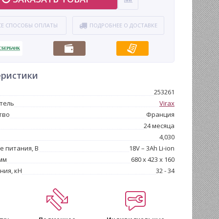
СЕ СПОСОБЫ ОПЛАТЫ
ПОДРОБНЕЕ О ДОСТАВКЕ
еристики
253261
тель
Virax
тво
Франция
24 месяца
4,030
 питания, В
18V – 3Ah Li-ion
мм
680 х 423 х 160
ния, кН
32 - 34