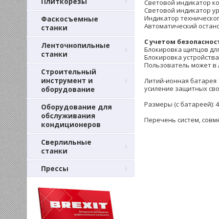
Плиткорезы
Световой индикатор ко
Световой индикатор у
Индикатор техническог
Фаскосъемные
Автоматический остан
станки
С учетом безопаснос
Ленточнопильные
Блокировка щипцов для
станки
Блокировка устройства
Пользователь может в 
Строительный
инструмент и
Литий-ионная батарея 1
усиление защитных сво
оборудование
Размеры (с батареей): 41
Оборудование для
обслуживания
Перечень систем, совме
кондиционеров
Сверлильные
станки
Прессы