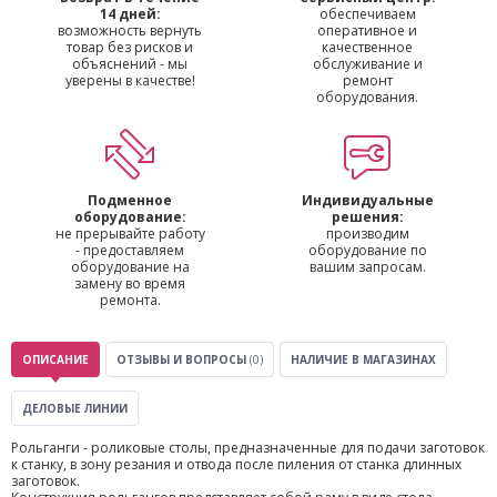
14 дней:
обеспечиваем
возможность вернуть
оперативное и
товар без рисков и
качественное
объяснений - мы
обслуживание и
уверены в качестве!
ремонт
оборудования.
Подменное
Индивидуальные
оборудование:
решения:
не прерывайте работу
производим
- предоставляем
оборудование по
оборудование на
вашим запросам.
замену во время
ремонта.
ОПИСАНИЕ
ОТЗЫВЫ И ВОПРОСЫ
(0)
НАЛИЧИЕ В МАГАЗИНАХ
ДЕЛОВЫЕ ЛИНИИ
Рольганги - роликовые столы, предназначенные для подачи заготовок
к станку, в зону резания и отвода после пиления от станка длинных
заготовок.