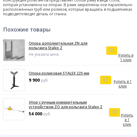
Конструкция рольгангов представляет собой раму в виде стола,
которая установлена на опорах. В раме закреплены оси параллельно
расположенных труб или роликов, которые вращаясь в подшипниках
подводят/отводят деталь от станка.
Похожие товары
Опора дополнительная ZN для
рольганга Stalex Z
Не указана цена
Купить в
1 клик
Опора роликовая STALEX 225 мм
9 900
руб.
Купить в 1
клик
Упор с ручным измерительным
устройством ZO для рольганга Stalex Z
54 000
руб.
Купить
в 1
клик