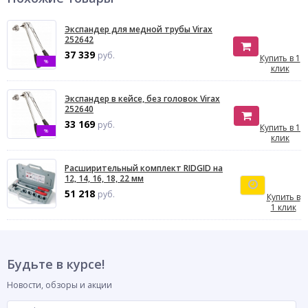
Экспандер для медной трубы Virax
252642
37 339
руб.
Купить в 1
%
клик
Экспандер в кейсе, без головок Virax
252640
33 169
руб.
Купить в 1
%
клик
Расширительный комплект RIDGID на
12, 14, 16, 18, 22 мм
51 218
руб.
Купить в
1 клик
Будьте в курсе!
Новости, обзоры и акции