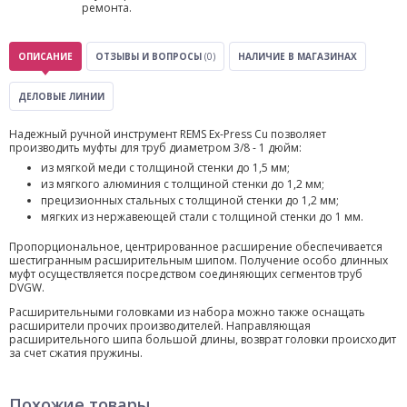
ремонта.
ОПИСАНИЕ
ОТЗЫВЫ И ВОПРОСЫ
(0)
НАЛИЧИЕ В МАГАЗИНАХ
ДЕЛОВЫЕ ЛИНИИ
Надежный ручной инструмент REMS Ex-Press Cu позволяет
производить муфты для труб диаметром 3/8 - 1 дюйм:
из мягкой меди с толщиной стенки до 1,5 мм;
из мягкого алюминия с толщиной стенки до 1,2 мм;
прецизионных стальных с толщиной стенки до 1,2 мм;
мягких из нержавеющей стали с толщиной стенки до 1 мм.
Пропорциональное, центрированное расширение обеспечивается
шестигранным расширительным шипом. Получение особо длинных
муфт осуществляется посредством соединяющих сегментов труб
DVGW.
Расширительными головками из набора можно также оснащать
расширители прочих производителей. Направляющая
расширительного шипа большой длины, возврат головки происходит
за счет сжатия пружины.
Похожие товары