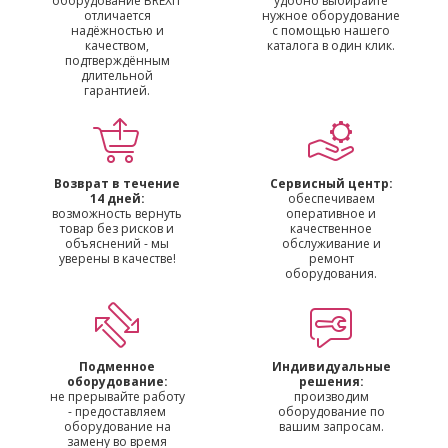
оборудование BREXIT
удобно выбирайте
отличается
нужное оборудование
надёжностью и
с помощью нашего
качеством,
каталога в один клик.
подтверждённым
длительной
гарантией.
Возврат в течение
Сервисный центр:
14 дней:
обеспечиваем
возможность вернуть
оперативное и
товар без рисков и
качественное
объяснений - мы
обслуживание и
уверены в качестве!
ремонт
оборудования.
Подменное
Индивидуальные
оборудование:
решения:
не прерывайте работу
производим
- предоставляем
оборудование по
оборудование на
вашим запросам.
замену во время