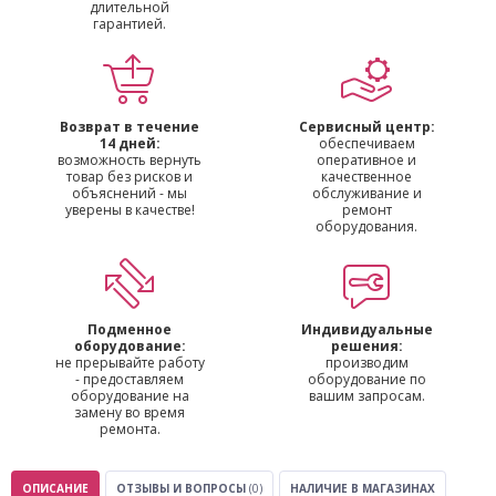
длительной
гарантией.
Возврат в течение
Сервисный центр:
14 дней:
обеспечиваем
возможность вернуть
оперативное и
товар без рисков и
качественное
объяснений - мы
обслуживание и
уверены в качестве!
ремонт
оборудования.
Подменное
Индивидуальные
оборудование:
решения:
не прерывайте работу
производим
- предоставляем
оборудование по
оборудование на
вашим запросам.
замену во время
ремонта.
ОПИСАНИЕ
ОТЗЫВЫ И ВОПРОСЫ
(0)
НАЛИЧИЕ В МАГАЗИНАХ