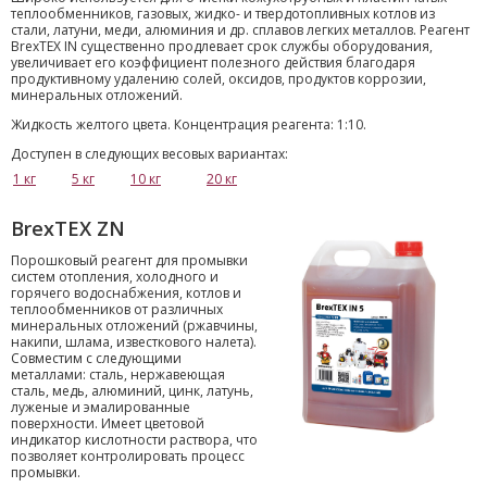
теплообменников, газовых, жидко- и твердотопливных котлов из
стали, латуни, меди, алюминия и др. сплавов легких металлов. Реагент
BrexTEX IN существенно продлевает срок службы оборудования,
увеличивает его коэффициент полезного действия благодаря
продуктивному удалению солей, оксидов, продуктов коррозии,
минеральных отложений.
Жидкость желтого цвета. Концентрация реагента: 1:10.
Доступен в следующих весовых вариантах:
1 кг
5 кг
10 кг
20 кг
BrexTEX ZN
Порошковый реагент для промывки
систем отопления, холодного и
горячего водоснабжения, котлов и
теплообменников от различных
минеральных отложений (ржавчины,
накипи, шлама, известкового налета).
Совместим с следующими
металлами: сталь, нержавеющая
сталь, медь, алюминий, цинк, латунь,
луженые и эмалированные
поверхности. Имеет цветовой
индикатор кислотности раствора, что
позволяет контролировать процесс
промывки.