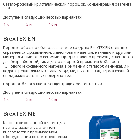
Светло-розовый кристаллический порошок. Концентрация реагента:
1:15.
Доступен в следующих весовых вариантах:
1 кг
5 кг
10 кг
BrexTEX EN
Порошкообразное биоразлагаемое средство BrexTEX EN отлично
справляется с ржавчиной, известковым налетом, накипью и другими
минеральными отложениями. Предназначено преимущественно как
для безразборной, так и для разборной промывки бойлеров
ТЭНового и косвенного нагрева. Применим с теплообменниками и
водонагревателями из стали, меди, медных сплавов, нержавеющей
стали,эмалированных поверхностей.
Порошок белого цвета. Концентрация реагента: 1:20.
Доступен в следующих весовых вариантах:
1 кг
5 кг
10 кг
BrexTEX NE
Концентрированный реагент для
нейтрализации остаточной
кислотности в промываемом
оборудовании после завершения