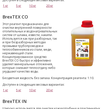
Доступен в следующих весовых вариантах:
1 кг
5 кг
10 кг
20 кг
BrexTEX CO
Этот реагент предназначен для
очистки внутренней поверхности
отопительных и водонагревательных
систем от шлама, извести, накипи.
Используется как при разборных, так
и при безразборных методах
промывки трубопроводов и
теплообменников из стали, меди,
нержавеющей стали.
Концентрированное средство
BrexTEX CO быстро и эффективно
удаляет минеральные отложения,
которые снижают теплоотдачу либо
ухудшают качество воды.
Бесцветная жидкость без запаха. Концентрация реагента: 1:10.
Доступен в следующих весовых вариантах:
1 кг
5 кг
10 кг
20 кг
BrexTEX IN
Широко используется для очистки кожухотрубных и пластинчатых